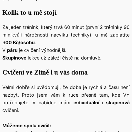
Kolik to u mě stojí
Za jeden trénink, který trvá 60 minut (první 2 tréninky 90
min.kvůli náročnosti nácviku techniky), u mě zaplatíte
6
00 Kč/osobu
.
V
páru
je cvičení výhodnější.
Skupinové
lekce už záleží čistě na domluvě.
Cvičení ve Zlíně i u vás doma
Velmi dobře si uvědomuji, že doba je rychlá a času není
nazbyt. Proto jsem vám k ruce přesně tam, kde VY
potřebujete. V nabídce mám
individuální
i
skupinová
cvičení.
Můžeme spolu cvičit: