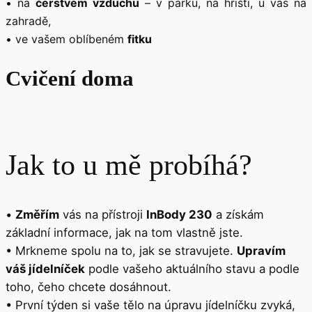
• na
čerstvém vzduchu
– v parku, na hřišti, u vás na
zahradě,
• ve vašem oblíbeném
fitku
Cvičení doma
Jak to u mě probíhá?
•
Změřím
vás na přístroji
InBody 230
a získám
základní informace, jak na tom vlastně jste.
• Mrkneme spolu na to, jak se stravujete.
Upravím
váš jídelníček
podle vašeho aktuálního stavu a podle
toho, čeho chcete dosáhnout.
• První týden si vaše tělo na úpravu jídelníčku zvyká,