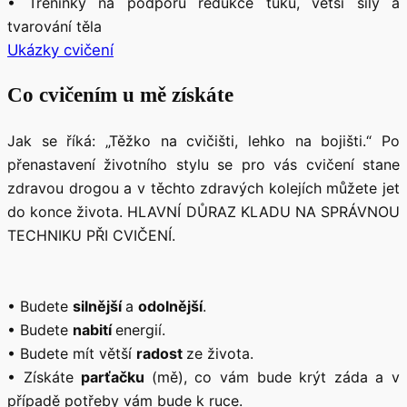
• Tréninky na podporu redukce tuku, větší síly a
tvarování těla
Ukázky cvičení
Co cvičením u mě získáte
Jak se říká: „Těžko na cvičišti, lehko na bojišti.“ Po
přenastavení životního stylu se pro vás cvičení stane
zdravou drogou a v těchto zdravých kolejích můžete jet
do konce života. HLAVNÍ DŮRAZ KLADU NA SPRÁVNOU
TECHNIKU PŘI CVIČENÍ.
• Budete
silnější
a
odolnější
.
• Budete
nabití
energií.
• Budete mít větší
radost
ze života.
• Získáte
parťačku
(mě), co vám bude krýt záda a v
případě potřeby vám bude k ruce.