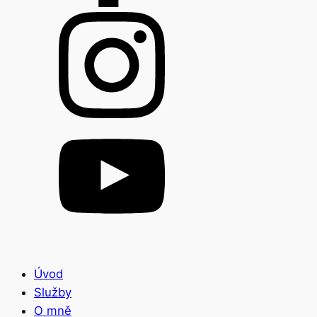
Úvod
Služby
O mně