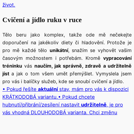
život.
Cvičení a jídlo ruku v ruce
Tělo beru jako komplex, takže ode mě nečekejte
doporučení na jakékoliv diety či hladovění. Protože je
pro mě každé tělo
unikátní
, snažím se vyhovět vašim
časovým možnostem i potřebám. Kromě
vypracování
tréninku
vás
naučím, jak správně, zdravě a udržitelně
jíst
a jak o tom všem umět přemýšlet. Vymyslela jsem
pro vás i balíčky služeb, kde se snoubí cvičení a jídlo.
• Pokud řešíte
aktuální
stav, mám pro vás k dispozici
KRÁTKODOBÁ variantu.
• Pokud chcete
hubnutí/přibrání/zesílení nastavit
udržitelně
, je pro
vás vhodná DLOUHODOBÁ varianta.
Chci změnu