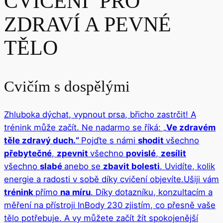
CVIČENÍ PRO
ZDRAVÍ A PEVNÉ
TĚLO
Cvičím s dospělými
Zhluboka dýchat, vypnout prsa, břicho zastrčit! A
trénink může začít. Ne nadarmo se říká: „
Ve zdravém
těle zdravý duch.“
Pojďte s námi
shodit
všechno
přebytečné
,
zpevnit
všechno
povislé
,
zesílit
všechno
slabé
anebo se
zbavit bolesti
. Uvidíte, kolik
energie a radosti v sobě díky cvičení objevíte.
Ušiji vám
trénink
přímo
na míru
. Díky dotazníku, konzultacím a
měření na přístroji InBody 230 zjistím, co přesně vaše
tělo potřebuje. A vy můžete začít žít spokojenější