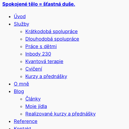
Spokojené tělo = šťastná duše.
Úvod
Služby
Krátkodobá spolupráce
Dlouhodobá spolupráce
Práce s dětmi
Inbody 230
Kvantová terapie
Cvičení
Kurzy a přednášky
O mně
Blog
Články
Moje jídla
Realizované kurzy a přednášky
Reference
Kontakt