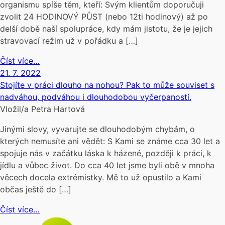
organismu spíše těm, kteří: Svým klientům doporučuji
zvolit 24 HODINOVÝ PŮST (nebo 12ti hodinový) až po
delší době naší spolupráce, kdy mám jistotu, že je jejich
stravovací režim už v pořádku a […]
Číst více…
21. 7. 2022
Stojíte v práci dlouho na nohou? Pak to může souviset s
nadváhou, podváhou i dlouhodobou vyčerpaností.
Vložil/a Petra Hartová
Jinými slovy, vyvarujte se dlouhodobým chybám, o
kterých nemusíte ani vědět: S Kami se známe cca 30 let a
spojuje nás v začátku láska k házené, později k práci, k
jídlu a vůbec život. Do cca 40 let jsme byli obě v mnoha
věcech docela extrémistky. Mě to už opustilo a Kami
občas ještě do […]
Číst více…