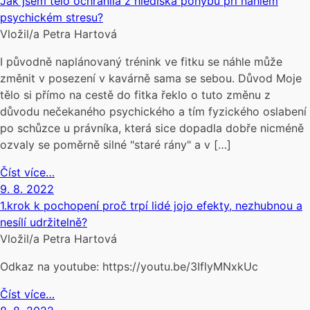
Jak jsem tělo ochránila z hlediska pohybu při náhlém
psychickém stresu?
Vložil/a Petra Hartová
I původně naplánovaný trénink ve fitku se náhle může
změnit v posezení v kavárně sama se sebou. Důvod Moje
tělo si přímo na cestě do fitka řeklo o tuto změnu z
důvodu nečekaného psychického a tím fyzického oslabení
po schůzce u právníka, která sice dopadla dobře nicméně
ozvaly se poměrně silné "staré rány" a v […]
Číst více…
9. 8. 2022
1.krok k pochopení proč trpí lidé jojo efekty, nezhubnou a
nesílí udržitelně?
Vložil/a Petra Hartová
Odkaz na youtube: https://youtu.be/3IflyMNxkUc
Číst více…