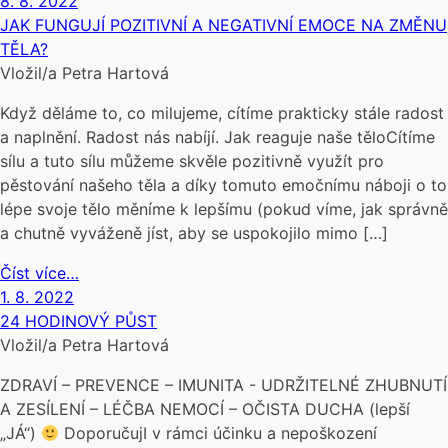
8. 8. 2022
JAK FUNGUJÍ POZITIVNÍ A NEGATIVNÍ EMOCE NA ZMĚNU
TĚLA?
Vložil/a Petra Hartová
Když děláme to, co milujeme, cítíme prakticky stále radost
a naplnění. Radost nás nabíjí. Jak reaguje naše těloCítíme
sílu a tuto sílu můžeme skvěle pozitivně využít pro
pěstování našeho těla a díky tomuto emočnímu náboji o to
lépe svoje tělo měníme k lepšímu (pokud víme, jak správně
a chutně vyváženě jíst, aby se uspokojilo mimo […]
Číst více…
1. 8. 2022
24 HODINOVÝ PŮST
Vložil/a Petra Hartová
ZDRAVÍ – PREVENCE – IMUNITA - UDRŽITELNÉ ZHUBNUTÍ
A ZESÍLENÍ – LÉČBA NEMOCÍ – OČISTA DUCHA (lepší
„JÁ“)
DoporučujI v rámci účinku a nepoškození