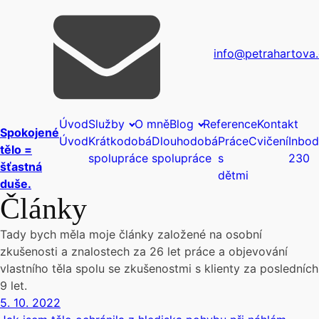
info@petrahartova
Úvod
Služby
O mně
Blog
Reference
Kontakt
Spokojené
Úvod
Krátkodobá
Dlouhodobá
Práce
Cvičení
Inbo
tělo =
spolupráce
spolupráce
s
230
šťastná
dětmi
duše.
Články
Tady bych měla moje články založené na osobní
zkušenosti a znalostech za 26 let práce a objevování
vlastního těla spolu se zkušenostmi s klienty za posledních
9 let.
5. 10. 2022